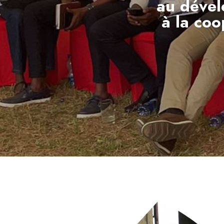
au dével
à la coo