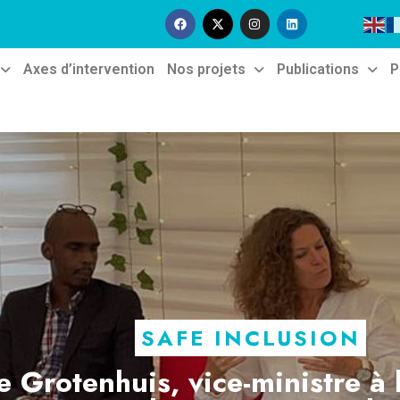
Axes d’intervention
Nos projets
Publications
P
SAFE INCLUSION
e Grotenhuis, vice-ministre à