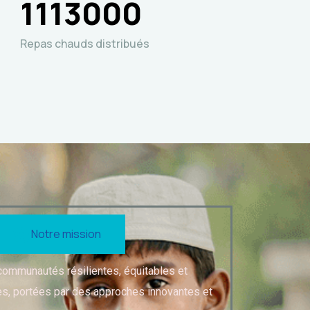
1113000
Repas chauds distribués
Notre mission
 communautés résilientes, équitables et
, portées par des approches innovantes et