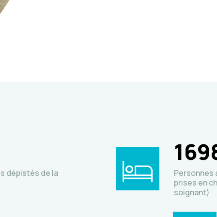
169
s dépistés de la
Personnes a
prises en c
soignant)