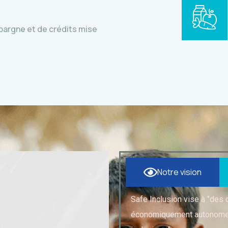
pargne et de crédits mise
Notre vision
Safe Inclusion vise à ‘’des
économiquement autonomes