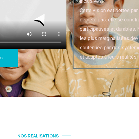
inclusives."
Cette vision est portée par 
décrète pas, elle se constr
participatives et durables
les plus marginalisées dev
soutenues par des système
et adaptés à leurs réalités.
os
NOS REALISATIONS