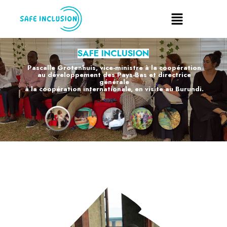
SAFE INCLUSION
Pascalle Grotenhuis, vice-ministre à la coopération
au développement des Pays-Bas et directrice
générale
à la coopération internationale, en visite au Burundi.
EN SAVOIR PLUS