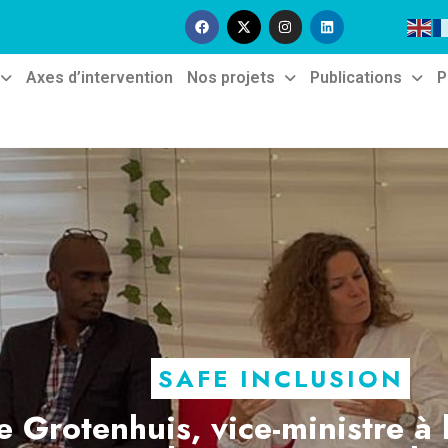
Axes d’intervention
Nos projets
Publications
P
SAFE INCLUSION
e Grotenhuis, vice-ministre à