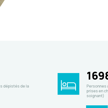
169
s dépistés de la
Personnes a
prises en c
soignant)