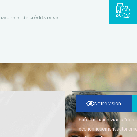
pargne et de crédits mise
Notre vision
Safe Inclusion vise à ‘’des
économiquement autonomes