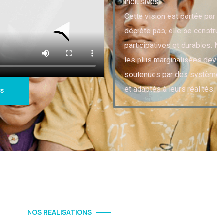
inclusives."
Cette vision est portée par 
décrète pas, elle se constr
participatives et durables
les plus marginalisées dev
soutenues par des système
et adaptés à leurs réalités.
os
NOS REALISATIONS