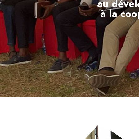
au dével
à la coo