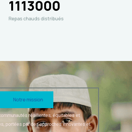
1113000
Repas chauds distribués
Notre mission
 communautés résilientes, équitables et
, portées par des approches innovantes et