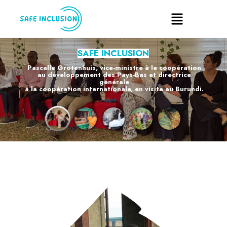
SAFE INCLUSION
Pascalle Grotenhuis, vice-ministre à la coopération
au développement des Pays-Bas et directrice
générale
à la coopération internationale, en visite au Burundi.
EN SAVOIR PLUS