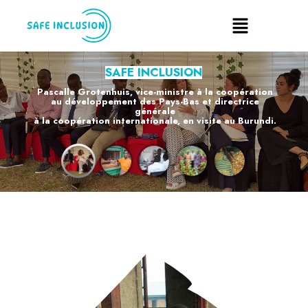
SAFE INCLUSION
Pascalle Grotenhuis, vice-ministre à la coopération
au développement des Pays-Bas et directrice
générale
à la coopération internationale, en visite au Burundi.
EN SAVOIR PLUS