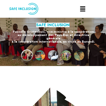
SAFE INCLUSION
Pascalle Grotenhuis, vice-ministre à la coopération
au développement des Pays-Bas et directrice
générale
à la coopération internationale, en visite au Burundi.
EN SAVOIR PLUS