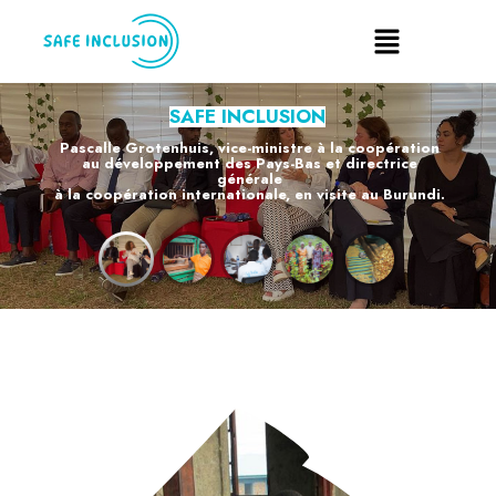
SAFE INCLUSION
Pascalle Grotenhuis, vice-ministre à la coopération
au développement des Pays-Bas et directrice
générale
à la coopération internationale, en visite au Burundi.
EN SAVOIR PLUS