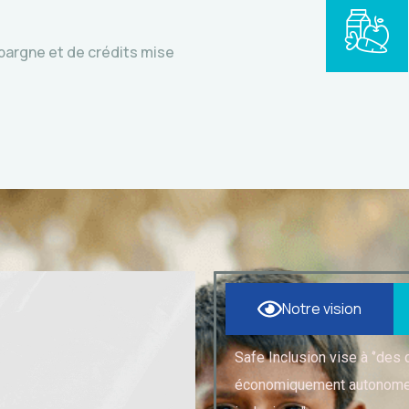
pargne et de crédits mise
Notre vision
Safe Inclusion vise à ‘’des
économiquement autonomes