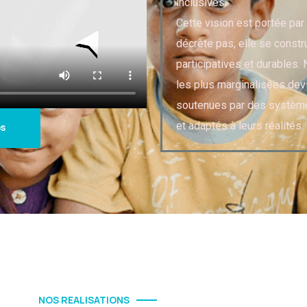
inclusives."
Cette vision est portée par 
décrète pas, elle se constr
participatives et durables
les plus marginalisées dev
soutenues par des système
et adaptés à leurs réalités.
os
NOS REALISATIONS