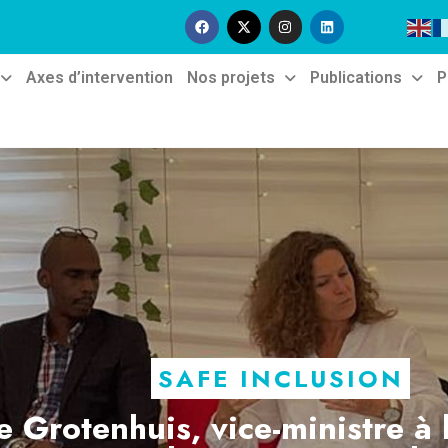
Axes d’intervention
Nos projets
Publications
P
SAFE INCLUSION
éficiaire devant son poulaill