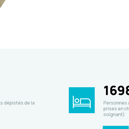
169
s dépistés de la
Personnes a
prises en c
soignant)