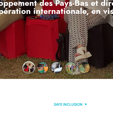
à Size (Makamba, Burunga)
EN SAVOIR PLUS
SAFE INCLUSION