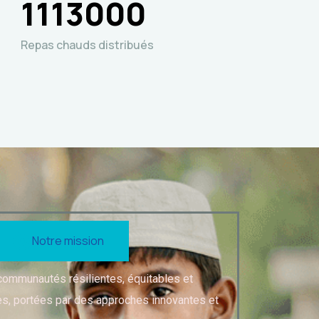
1113000
Repas chauds distribués
Notre mission
 communautés résilientes, équitables et
, portées par des approches innovantes et