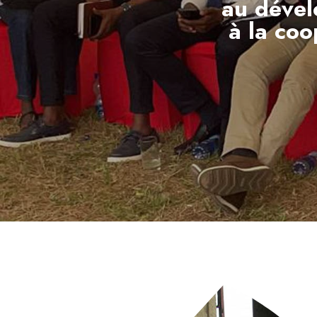
au dével
à la coo