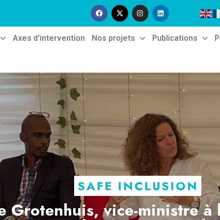
Axes d’intervention
Nos projets
Publications
P
SAFE INCLUSION
e Grotenhuis, vice-ministre à