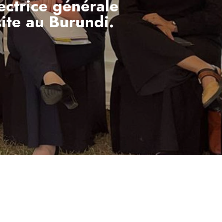
ectrice générale
site au Burundi.