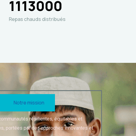
1113000
Repas chauds distribués
Notre mission
 communautés résilientes, équitables et
, portées par des approches innovantes et