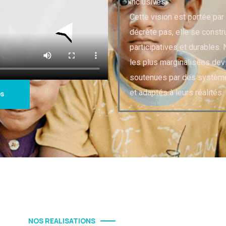
inclusives."
Cette vision est portée par 
décrète pas, elle se constr
participatives et durables
les plus marginalisées dev
soutenues par des système
et adaptés à leurs réalités.
os
NOS REALISATIONS