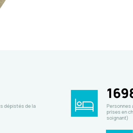
169
s dépistés de la
Personnes a
prises en c
soignant)