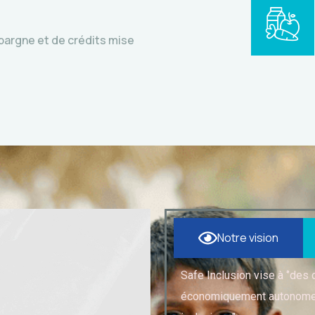
pargne et de crédits mise
Notre vision
Safe Inclusion vise à ‘’des
économiquement autonomes