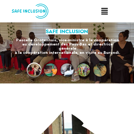
SAFE INCLUSION
Pascalle Grotenhuis, vice-ministre à la coopération
au développement des Pays-Bas et directrice
générale
à la coopération internationale, en visite au Burundi.
EN SAVOIR PLUS