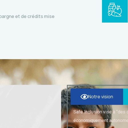
pargne et de crédits mise
Notre vision
Safe Inclusion vise à ‘’des
économiquement autonomes