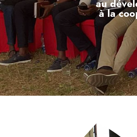
au dével
à la coo