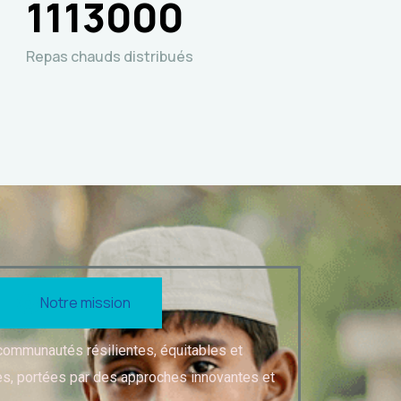
1113000
Repas chauds distribués
Notre mission
 communautés résilientes, équitables et
, portées par des approches innovantes et