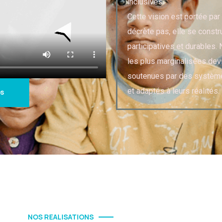
inclusives."
Cette vision est portée par 
décrète pas, elle se constr
participatives et durables
les plus marginalisées dev
soutenues par des système
et adaptés à leurs réalités.
os
NOS REALISATIONS