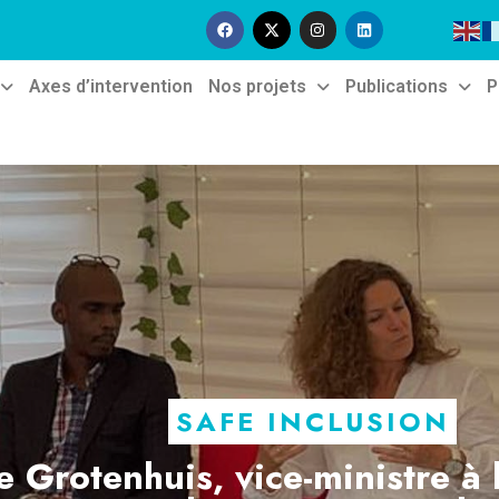
Axes d’intervention
Nos projets
Publications
P
SAFE INCLUSION
e Grotenhuis, vice-ministre à