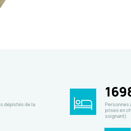
169
s dépistés de la
Personnes a
prises en c
soignant)