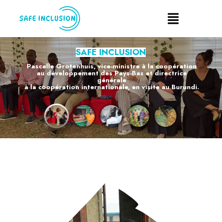
SAFE INCLUSION
Pascalle Grotenhuis, vice-ministre à la coopération
au développement des Pays-Bas et directrice
générale
à la coopération internationale, en visite au Burundi.
EN SAVOIR PLUS