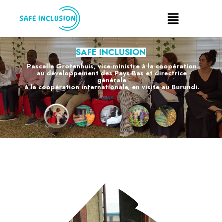
SAFE INCLUSION
Pascalle Grotenhuis, vice-ministre à la coopération
au développement des Pays-Bas et directrice
générale
à la coopération internationale, en visite au Burundi.
EN SAVOIR PLUS