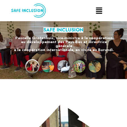
SAFE INCLUSION
Pascalle Grotenhuis, vice-ministre à la coopération
au développement des Pays-Bas et directrice
générale
à la coopération internationale, en visite au Burundi.
EN SAVOIR PLUS