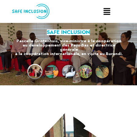
SAFE INCLUSION
Pascalle Grotenhuis, vice-ministre à la coopération
au développement des Pays-Bas et directrice
générale
à la coopération internationale, en visite au Burundi.
EN SAVOIR PLUS