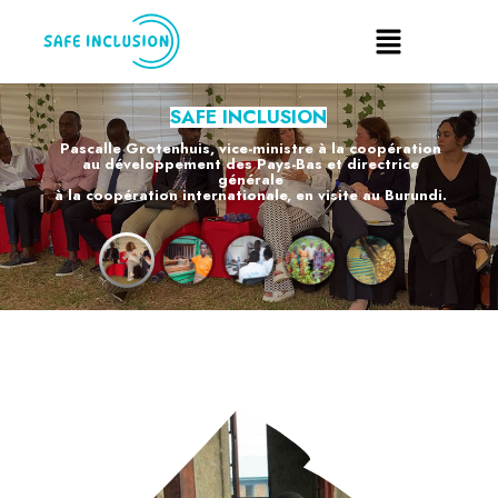
SAFE INCLUSION
Pascalle Grotenhuis, vice-ministre à la coopération
au développement des Pays-Bas et directrice
générale
à la coopération internationale, en visite au Burundi.
EN SAVOIR PLUS