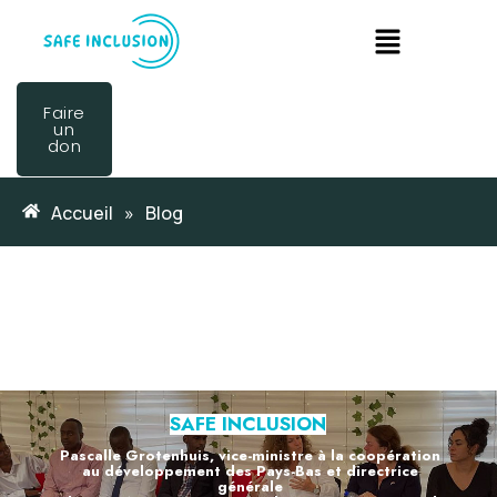
Faire
un
don
Accueil
»
Blog
SAFE INCLUSION
Pascalle Grotenhuis, vice-ministre à la coopération
au développement des Pays-Bas et directrice
générale