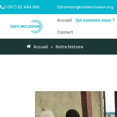
(+257) 62 444 000
contact@safeinclusion.org
Accueil
Qui sommes-nous ?
Contact
Accueil
»
Notre histoire