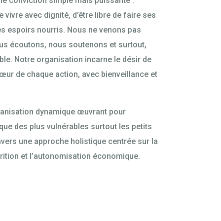
ne conviction simple mais puissante :
ivre avec dignité, d’être libre de faire ses
ses espoirs nourris. Nous ne venons pas
us écoutons, nous soutenons et surtout,
e. Notre organisation incarne le désir de
œur de chaque action, avec bienveillance et
ganisation dynamique œuvrant pour
ue des plus vulnérables surtout les petits
ravers une approche holistique centrée sur la
utrition et l’autonomisation économique.