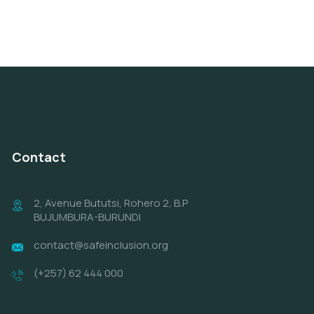
Contact
2, Avenue Bututsi, Rohero 2, B.P
BUJUMBURA-BURUNDI
contact@safeinclusion.org
(+257) 62 444 000