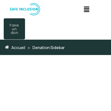
Faire
un
don
Accueil
»
Denation Sidebar