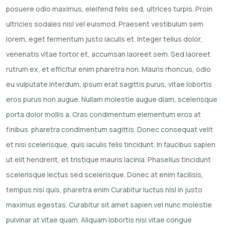
posuere odio maximus, eleifend felis sed, ultrices turpis. Proin
ultricies sodales nisl vel euismod. Praesent vestibulum sem
lorem, eget fermentum justo iaculis et. Integer tellus dolor,
venenatis vitae tortor et, accumsan laoreet sem. Sed laoreet
rutrum ex, et efficitur enim pharetra non. Mauris rhoncus, odio
eu vulputate interdum, ipsum erat sagittis purus, vitae lobortis
eros purus non augue. Nullam molestie augue diam, scelerisque
porta dolor mollis a. Cras condimentum elementum eros at
finibus. pharetra condimentum sagittis. Donec consequat velit
et nisi scelerisque, quis iaculis felis tincidunt. In faucibus sapien
ut elit hendrerit, et tristique mauris lacinia. Phasellus tincidunt
scelerisque lectus sed scelerisque. Donec at enim facilisis,
tempus nisi quis, pharetra enim Curabitur luctus nisl in justo
maximus egestas. Curabitur sit amet sapien vel nunc molestie
pulvinar at vitae quam. Aliquam lobortis nisi vitae congue