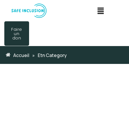
Faire
un
don
Accueil
»
Etn Category